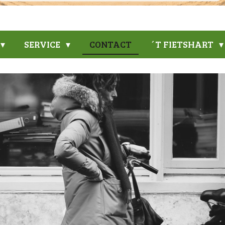
SERVICE
CONTACT
´T FIETSHART