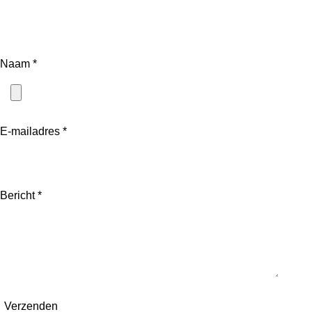
Donderdag 0800 tot 1700
Vrijdag 0900 tot 1700
Naam *
E-mailadres *
Bericht *
Verzenden