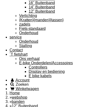
16" Buitenband
14" Buitenband
12" Buitenband
Verlichting
{Kratten}{manden}{tassen}
zadels
Fiets-standaard
Onderhoud
service
Onderhoud
Stalling
Contact
´T fietshart
Ons verhaal
E-bike Onderdelen/Accessoires
Controllers
Display en bediening
E bike kabels
Account
Zoeken
Winkelwagen
Home
»
webshop
»
banden
»
12" Buitenband