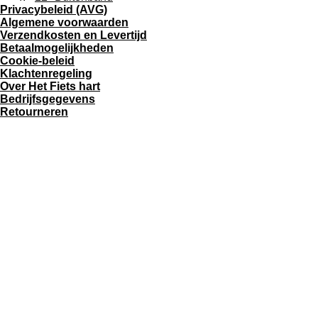
Privacybeleid
(A
VG)
Algemene voorwaarden
Verzendkosten en Levertijd
Betaalmogelijkheden
Cookie-beleid
Klachtenregeling
Over Het Fiets hart
Bedrijfsgegevens
Retourneren
Het Fiets Hart van Witter
Uiterwaardenstraat 316
1079 DB Amsterdam Nederland
Telefoon: 0641670940
E-mail: info@hetfietshart.nl
KvK: 96474629
BTW: 064059807B02
© 2026 Het Fiets Hart – Alle rechten voorbehouden
Openings Tijden
Maandag 0900 tot 1700
Dinsdag 0900 tot 1700
Woensdag 0800 tot 1300