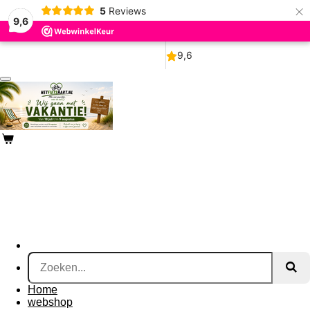
×
5
Reviews
Ga
9,6
direct
naar
de
hoofdinhoud
Home
webshop