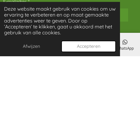
E-mailadres *
Deze website maakt gebruik van cookies om uw
ervaring te verbeteren en op maat gemaakte
advertenties weer te geven. Door op
‘Accepteren’ te klikken, gaat u akkoord met het
Bericht *
gebruik van alle cookies.
Afwijzen
Accepteren
E-mailadres
Telefoonnummer
Kaart
Instagram
WhatsApp
Verzenden