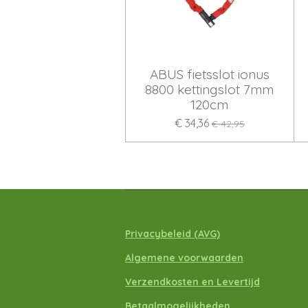
ABUS fietsslot ionus
8800 kettingslot 7mm
120cm
€ 34,36
€ 42,95
Privacybeleid
(A
VG)
Algemene voorwaarden
Verzendkosten en Levertijd
Betaalmogelijkheden