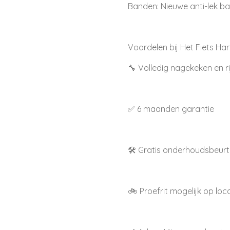
Banden: Nieuwe anti-lek b
Voordelen bij Het Fiets Har
🔧 Volledig nagekeken en ri
✅ 6 maanden garantie
🛠️ Gratis onderhoudsbeur
🚲 Proefrit mogelijk op loc