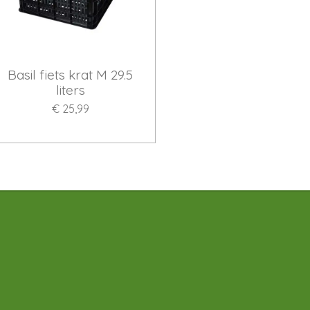
Basil fiets krat M 29.5
liters
€ 25,99