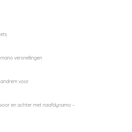
iets
himano versnellingen
handrem voor
ng voor en achter met naafdynamo –