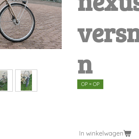
nexus
versn
n
OP = OP
€ 499,00
In winkelwagen