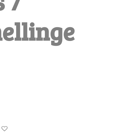
 7
ellinge