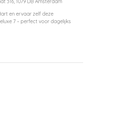
aat 316, 1079 DB Amsterdam
Hart en ervaar zelf deze
luxe 7 – perfect voor dagelijks