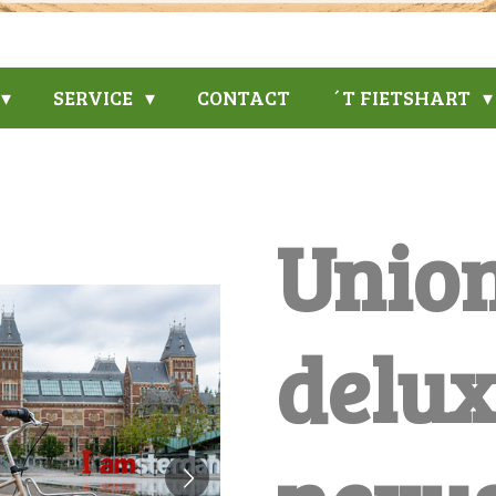
SERVICE
CONTACT
´T FIETSHART
Union
delux