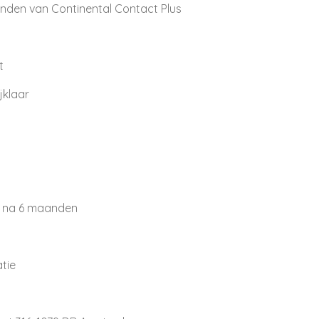
anden van Continental Contact Plus
t
jklaar
t na 6 maanden
atie