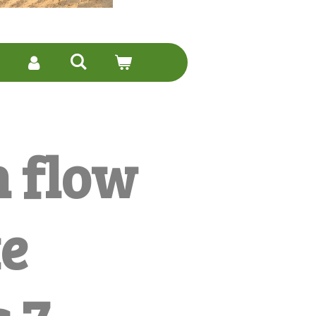
 flow
e