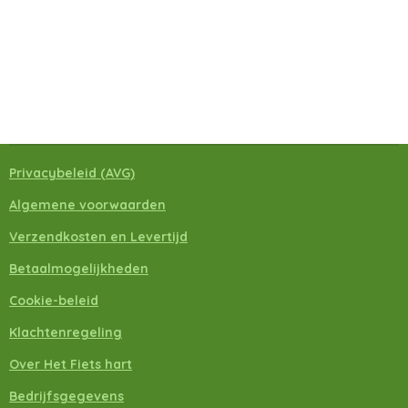
Privacybeleid
(A
VG)
Algemene voorwaarden
Verzendkosten en Levertijd
Betaalmogelijkheden
Cookie-beleid
Klachtenregeling
Over Het Fiets hart
Bedrijfsgegevens