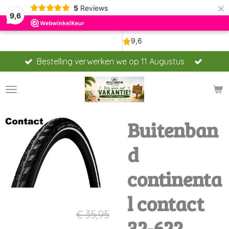
×
5
Reviews
9,6
Bestelling verwerken we op 11 Augustus
Buitenban
d
continenta
l contact
€ 33,95
€ 35,95
32-622