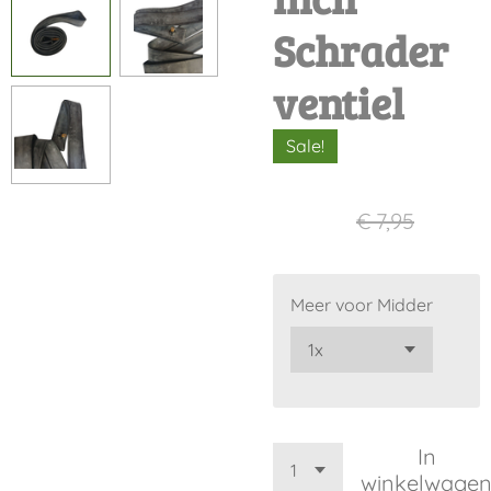
Schrader
ventiel
Sale!
€ 7,45
€ 7,95
Meer voor Midder
In
winkelwage