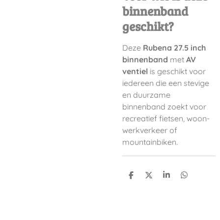
binnenband
geschikt?
Deze
Rubena 27.5 inch
binnenband
met
AV
ventiel
is geschikt voor
iedereen die een stevige
en duurzame
binnenband zoekt voor
recreatief fietsen, woon-
werkverkeer of
mountainbiken.
D
D
S
D
e
e
h
e
l
e
a
l
e
l
r
e
n
e
n