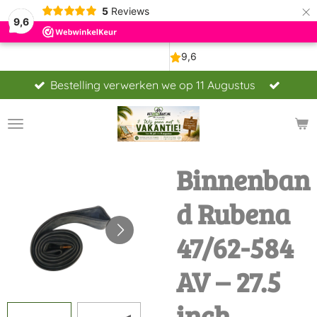
×
5
Reviews
9,6
Bestelling verwerken we op 11 Augustus
Binnenban
d Rubena
47/62-584
AV – 27.5
inch