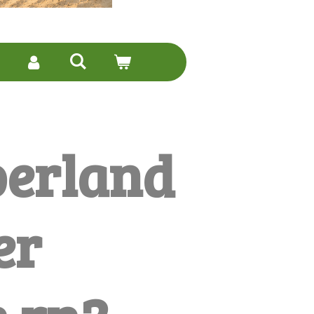
erland
er