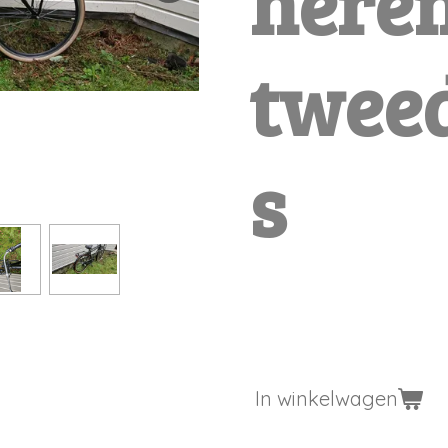
heren
twee
s
€ 379,00
In winkelwagen