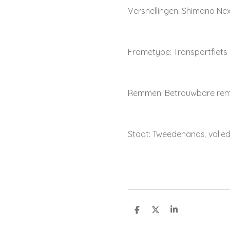
Versnellingen: Shimano Nex
Frametype: Transportfiets
Remmen: Betrouwbare re
Staat: Tweedehands, volled
D
D
S
e
e
h
l
e
a