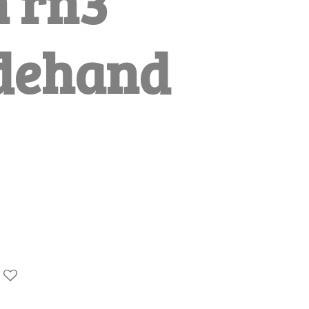
 rn3
dehand