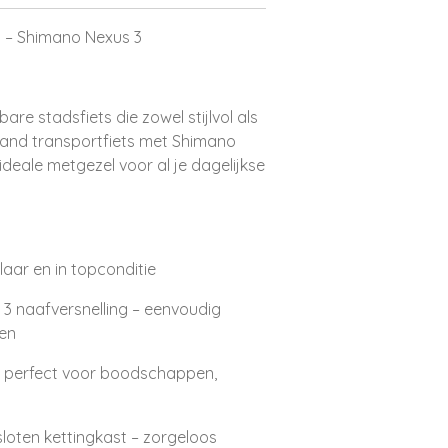
 – Shimano Nexus 3
re stadsfiets die zowel stijlvol als
land transportfiets met Shimano
 ideale metgezel voor al je dagelijkse
laar en in topconditie
 naafversnelling – eenvoudig
den
– perfect voor boodschappen,
loten kettingkast – zorgeloos