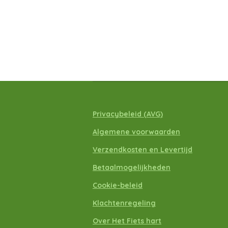
Privacybeleid
(A
VG)
Algemene voorwaarden
Verzendkosten en Levertijd
Betaalmogelijkheden
Cookie-beleid
Klachtenregeling
Over Het Fiets hart