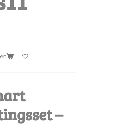
s11
gen
hart
ingsset –