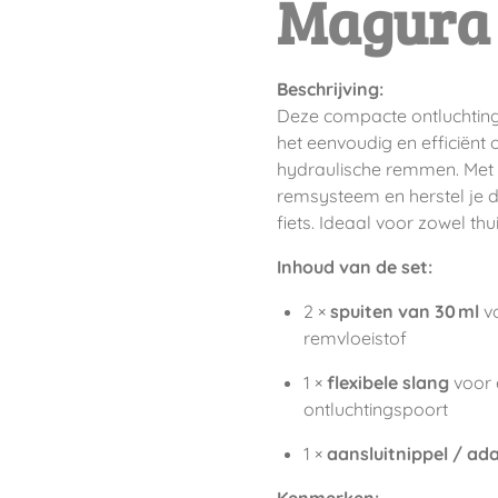
Magura
Beschrijving:
Deze compacte ontluchting
het eenvoudig en efficiënt
hydraulische remmen. Met de
remsysteem en herstel je d
fiets. Ideaal voor zowel thu
Inhoud van de set:
2 ×
spuiten van 30 ml
vo
remvloeistof
1 ×
flexibele slang
voor 
ontluchtingspoort
1 ×
aansluitnippel / ad
Kenmerken: