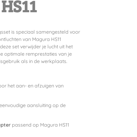
 HS11
sset is speciaal samengesteld voor
 ontluchten van Magura HS11
ze set verwijder je lucht uit het
e optimale remprestaties van je
isgebruik als in de werkplaats.
or het aan- en afzuigen van
eenvoudige aansluiting op de
apter
passend op Magura HS11