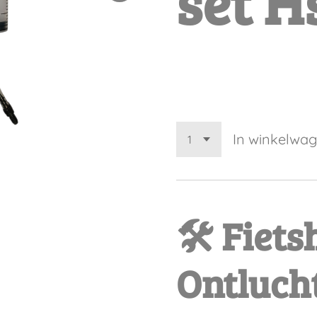
set H
€ 6,49
In winkelwa
🛠️ Fiets
Ontlucht