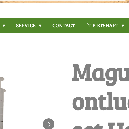
P
SERVICE
CONTACT
´T FIETSHART
Magu
ontlu