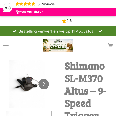
×
5
Reviews
9,6
Bestelling verwerken we op 11 Augustus
Shimano
SL-M370
Altus – 9-
Speed
Trigger