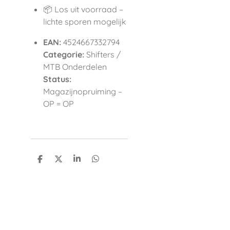
📦 Los uit voorraad –
lichte sporen mogelijk
EAN:
4524667332794
Categorie:
Shifters /
MTB Onderdelen
Status:
Magazijnopruiming –
OP = OP
D
D
S
D
e
e
h
e
l
e
a
l
e
l
r
e
n
e
n