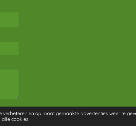
e verbeteren en op maat gemaakte advertenties weer te gev
 alle cookies.