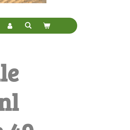
le
nl