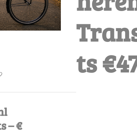
heren
Trans
ts €4
nl
s – €