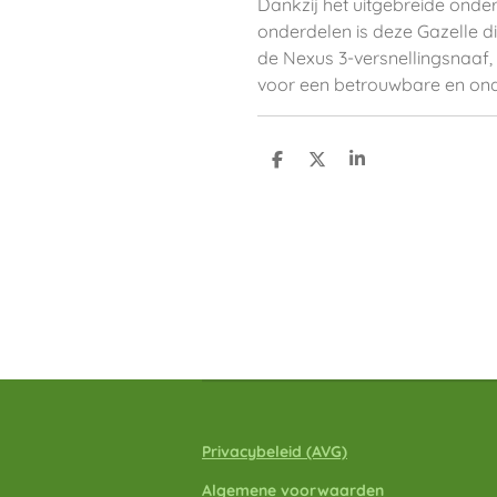
Dankzij het uitgebreide ond
onderdelen is deze Gazelle di
de Nexus 3-versnellingsnaaf,
voor een betrouwbare en ond
D
D
S
e
e
h
l
e
a
e
l
r
n
e
Privacybeleid
(A
VG)
Algemene voorwaarden