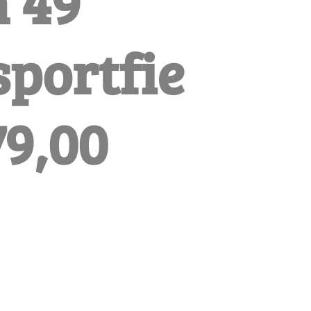
 49
portfie
79,00