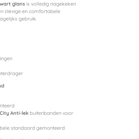
wart glans
is volledig nagekeken
Een stevige en comfortabele
dagelijks gebruik.
lingen
hterdrager
ud
nteerd
City Anti-lek
buitenbanden voor
bele standaard gemonteerd