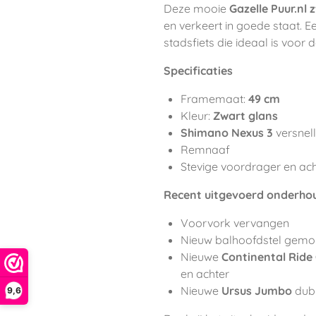
Deze mooie
Gazelle Puur.nl
z
en verkeert in goede staat. 
stadsfiets die ideaal is voor 
Specificaties
Framemaat:
49 cm
Kleur:
Zwart glans
Shimano Nexus 3
versnel
Remnaaf
Stevige voordrager en ac
Recent uitgevoerd onderho
Voorvork vervangen
Nieuw balhoofdstel gemo
Nieuwe
Continental Ride 
en achter
Nieuwe
Ursus Jumbo
dub
9,6