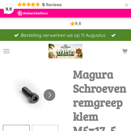
×
5
Reviews
9,6
Bestelling verwerken we op 11 Augustus
Magura
Schroeven
remgreep
klem
M5x17, 5,