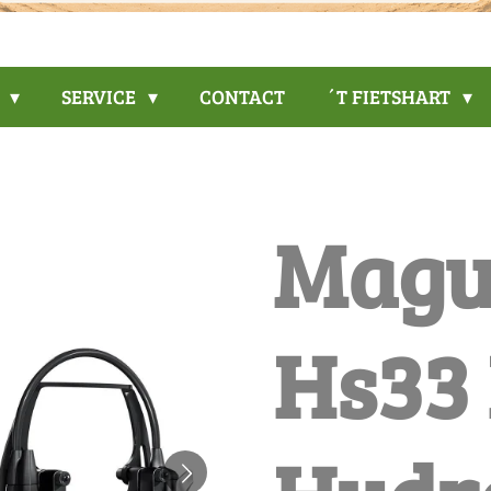
P
SERVICE
CONTACT
´T FIETSHART
Magu
Hs33