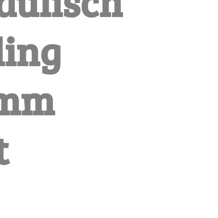
aulisch
ding
0mm
t