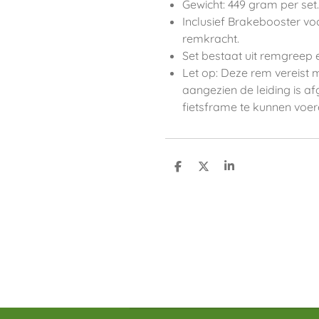
Gewicht: 449 gram per set.
Inclusief Brakebooster voo
remkracht.
Set bestaat uit remgreep
Let op: Deze rem vereist 
aangezien de leiding is a
fietsframe te kunnen voere
D
D
S
e
e
h
l
e
a
e
l
r
n
e