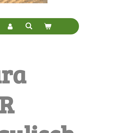
ra
 R