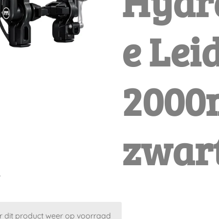
Hydr
e Lei
200
zwar
5
 dit product weer op voorraad